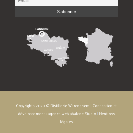
Copyrights 2020 © Distillerie Warenghem
|
Conception et
développement : agence web abalone Studio
|
Mentions
légales