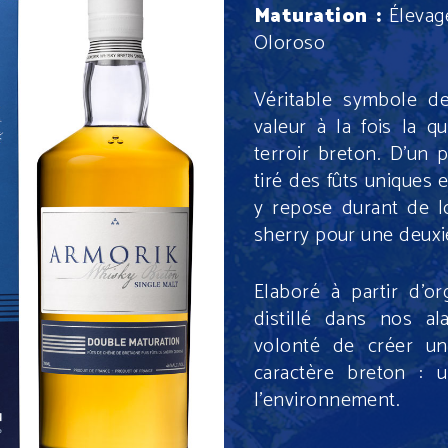
Maturation :
É
levag
Oloroso
Véritable symbole de
valeur à la fois la q
terroir breton. D’un p
tiré des fûts uniques
y repose durant de l
sherry pour une deuxi
Elaboré à partir d’or
distillé dans nos ala
volonté de créer un 
caractère breton : u
l’environnement.