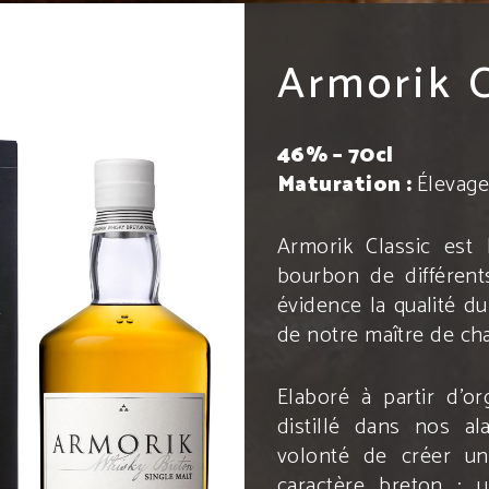
Armorik C
46% – 70cl
Maturation :
É
levag
Armorik Classic est l
bourbon de différent
évidence la qualité du
de notre maître de cha
Elaboré à partir d’or
distillé dans nos ala
volonté de créer un 
caractère breton : u