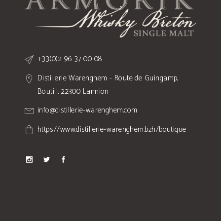
+33(0)2 96 37 00 08
Distillerie Warenghem - Route de Guingamp,
Boutill, 22300 Lannion
info@distillerie-warenghem.com
https://www.distillerie-warenghem.bzh/boutique