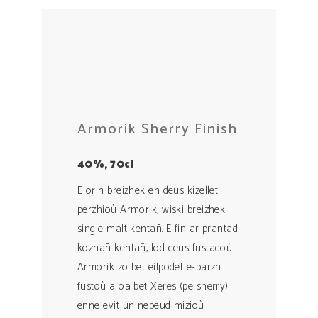
Armorik Sherry Finish
40%, 70cl
E orin breizhek en deus kizellet
perzhioù Armorik, wiski breizhek
single malt kentañ. E fin ar prantad
kozhañ kentañ, lod deus fustadoù
Armorik zo bet eilpodet e-barzh
fustoù a oa bet Xeres (pe sherry)
enne evit un nebeud mizioù