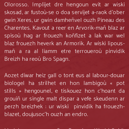
Olorosso. Implijet dre hengoun evit ar wiski
skosad, ar fustoù-se o doa servijet a-raok d’ober
gwin Xeres, ur gwin damheñvel ouzh Pineau des
Charentes. Kavout a reer en Arvorik-mañ blaz ar
spisoù hag ar frouezh koñfizet a lak war wel
blaz frouezh heverk an Armorik. Ar wiski lipous-
mañ a ra al liamm etre terroueroù pinvidik
Breizh ha reoù Bro Spagn.
Aozet diwar heiz gall o tont eus al labour-douar
biologel ha strilhet en hon lambigoù « pot
stills » hengounel, e tiskouez hon c’hoant da
grouiñ ur single malt dispar a vefe skeudenn ar
perzh breizhek : ur wiski pinvidik ha frouezh-
blazet, doujusoc’h ouzh an endro.