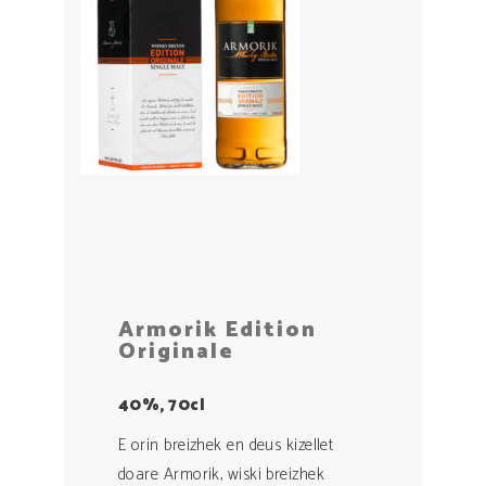
Armorik Edition
Originale
40%, 70cl
E orin breizhek en deus kizellet
doare Armorik, wiski breizhek