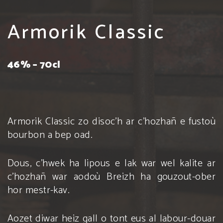
Armorik Classic
46% – 70cl
Armorik Classic zo disoc’h ar c’hozhañ e fustoù
bourbon a bep oad.
Dous, c’hwek ha lipous e lak war wel kalite ar
c’hozhañ war aodoù Breizh ha gouzout-ober
hor mestr-kav.
Aozet diwar heiz gall o tont eus al labour-douar