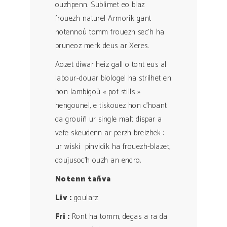
ouzhpenn. Sublimet eo blaz
frouezh naturel Armorik gant
notennoù tomm frouezh sec’h ha
pruneoz merk deus ar Xeres.
Aozet diwar heiz gall o tont eus al
labour-douar biologel ha strilhet en
hon lambigoù « pot stills »
hengounel, e tiskouez hon c’hoant
da grouiñ ur single malt dispar a
vefe skeudenn ar perzh breizhek :
ur wiski pinvidik ha frouezh-blazet,
doujusoc’h ouzh an endro.
Notenn ta
ñ
va
Liv :
goularz
Fri :
Ront ha tomm, degas a ra da