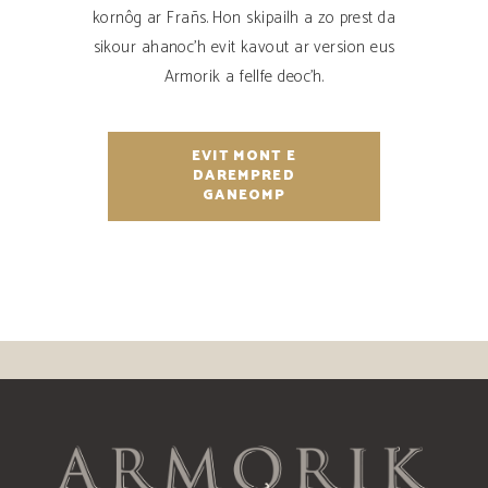
kornôg ar Frañs. Hon skipailh a zo prest da
sikour ahanoc’h evit kavout ar version eus
Armorik a fellfe deoc’h.
EVIT MONT E
DAREMPRED
GANEOMP