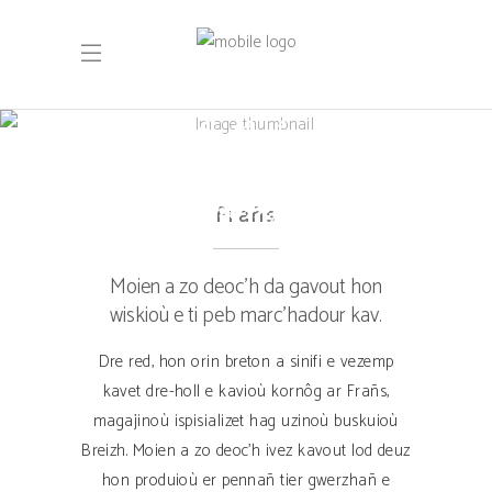
Pelec’h kavout
ahanomp ?
Frañs
Moien a zo deoc’h da gavout hon
wiskioù e ti peb marc’hadour kav.
Dre red, hon orin breton a sinifi e vezemp
kavet dre-holl e kavioù kornôg ar Frañs,
magajinoù ispisializet hag uzinoù buskuioù
Breizh. Moien a zo deoc’h ivez kavout lod deuz
hon produioù er pennañ tier gwerzhañ e