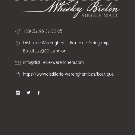
+33(0)2 96 37 00 08
Distillerie Warenghem - Route de Guingamp,
Boutill, 22300 Lannion
info@distillerie-warenghem.com
https://www.distillerie-warenghem.bzh/boutique